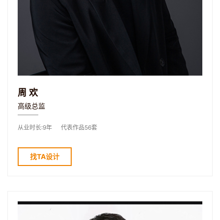
周欢
高级总监
从业时长:9年
代表作品56套
找TA设计