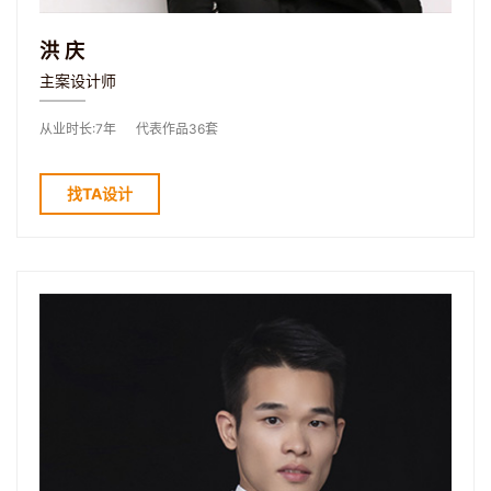
洪庆
主案设计师
从业时长:7年
代表作品36套
找TA设计