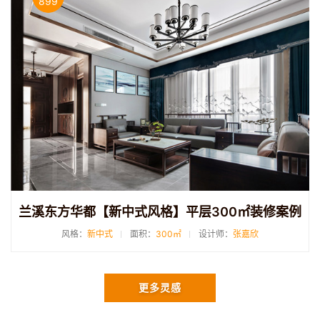
899
兰溪东方华都【新中式风格】平层300㎡装修案例
风格：
新中式
面积：
300㎡
设计师：
张嘉欣
更多灵感