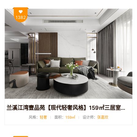
1382
兰溪江湾壹品苑【现代轻奢风格】159㎡三居室装修案例
风格：
轻奢
面积：
159㎡
设计师：
张嘉欣