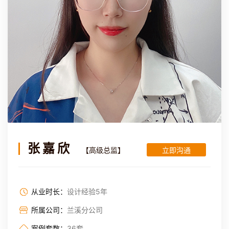
张嘉欣
【高级总监】
立即沟通
从业时长：
设计经验5年
所属公司：
兰溪分公司
案例套数：
36套