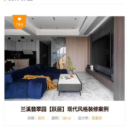
786
兰溪翡翠园【跃层】现代风格装修案例
风格：
现代
面积：
181㎡
设计师：
张嘉欣