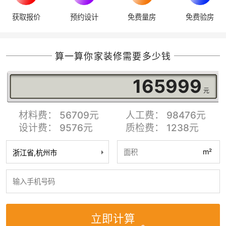
获取报价
预约设计
免费量房
免费验房
算一算你家装修需要多少钱
167792
元
材料费：
62952
元
人工费：
98352
元
设计费：
3357
元
质检费：
3131
元
m²