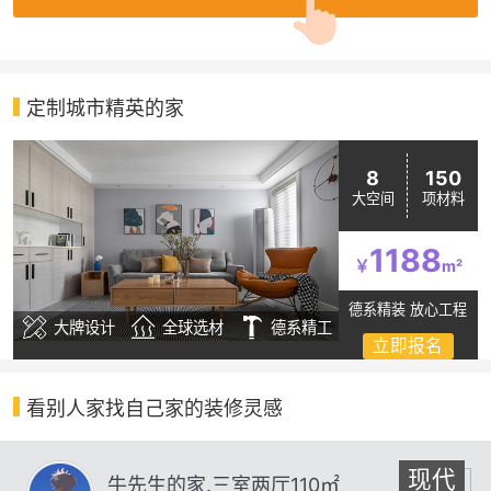
定制城市精英的家
8
150
大空间
项材料
1188
￥
m²
德系精装 放心工程
大牌设计
全球选材
德系精工
立即报名
看别人家找自己家的装修灵感
现代
牛先生的家.三室两厅110㎡