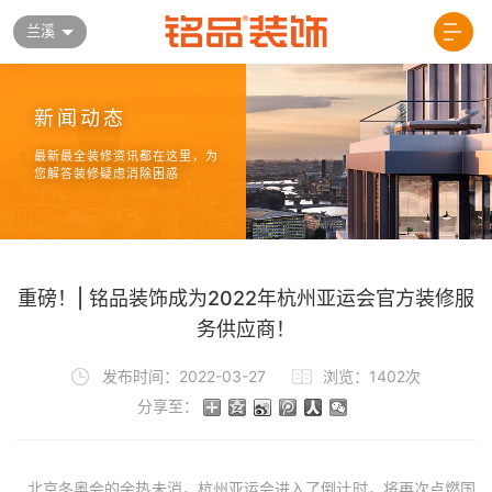
兰溪
新闻动态
最新最全装修资讯都在这里，为
您解答装修疑虑消除困惑
重磅！| 铭品装饰成为2022年杭州亚运会官方装修服
务供应商！
发布时间：2022-03-27
浏览：1402次
分享至：
北京冬奥会的余热未消，杭州亚运会进入了倒计时，将再次点燃国