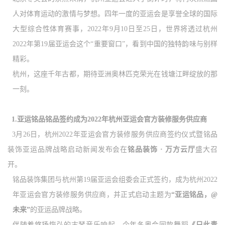
人对体育运动的激情与梦想。四年一度的亚运会是享誉全球的国际
大型综合性体育赛事，
2022年9月10日至25日，世界将透过杭州
2022年第19届亚运会这个“重要窗口”，看到中国的独特韵味与别样
精彩。
杭州，这座千年古都，期待亚洲奥林匹克荣光在钱塘江畔绽放的那
一刻。
1.亚运铭品
铭品签约成为
2022年杭州亚运会官方装修服务供应商
3月26日，杭州2022年亚运会官方装修服务供应商签约仪式暨铭品
装饰亚运品牌战略启动新闻发布会在
铭品装饰
· 万方云厅
盛大召
开。
铭品装饰集团与杭州第
19届亚运会组委会正式签约，成为杭州2022
年亚运会官方装修服务供应商，并正式启动主题为
“亚运铭品，@
未来”
的亚运品牌战略。
伴随着悠扬恢弘的古琴音乐响起，今年冬奥会同款舞蹈
《只此青