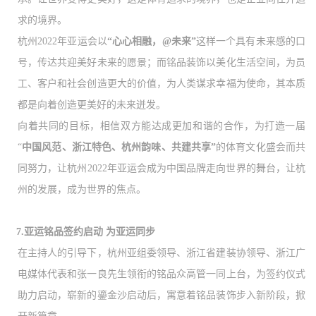
求的境界。
杭州
2022年亚运会以
“心心相融，@未来”
这样一个具有未来感的口
号，传达共迎美好未来的愿景；而铭品装饰以美化生活空间，为员
工、客户和社会创造更大的价值，为人类谋求幸福为使命，其本质
都是向着创造更美好的未来迸发。
向着共同的目标，相信双方能达成更加和谐的合作，为打造一届
“
中国风范、浙江特色、杭州韵味、共建共享
”
的体育文化盛会而共
同努力，让杭州
2022年亚运会成为中国品牌走向世界的舞台，让杭
州的发展，成为世界的焦点。
7.亚运铭品
签约启动
为亚运同步
在主持人的引导下，杭州亚组委领导、浙江省建装协领导、浙江广
电媒体代表和张一良先生领衔的铭品众高管一同上台，为签约仪式
助力启动，崭新的鎏金沙启动后，寓意着铭品装饰步入新阶段，掀