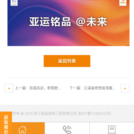
返回列表
上一篇：百城百店，新程新篇，铭品装饰兰溪分公司开工典礼隆重举行！
下一篇：兰溪装修想省钱看这里，铭品【跨年保价】倒计时11天，现在定装修可享受11重豪华大礼～
版权所有 © 2016 浙江铭品装饰工程有限公司 浙ICP备11005532号
获
取
报
价