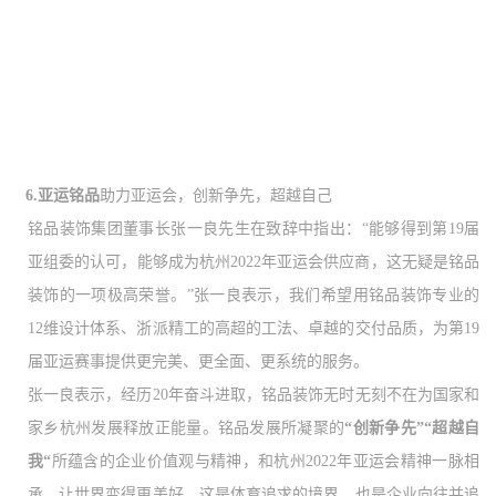
6.亚运铭品
助力亚运会，创新争先，超越自己
铭品装饰集团董事长张一良先生在致辞中指出：
“能够得到第19届
亚组委的认可，能够成为杭州2022年亚运会供应商，这无疑是铭品
装饰的一项极高荣誉。”张一良表示，我们希望用铭品装饰专业的
12维设计体系、浙派精工的高超的工法、卓越的交付品质，为第19
届亚运赛事提供更完美、更全面、更系统的服务。
张一良表示，经历
20年奋斗进取，铭品装饰无时无刻不在为国家和
家乡杭州发展释放正能量。铭品发展所凝聚的
“创新争先”“超越自
我“
所蕴含的企业价值观与精神，和杭州
2022年亚运会精神一脉相
承。让世界变得更美好，这是体育追求的境界，也是企业向往并追