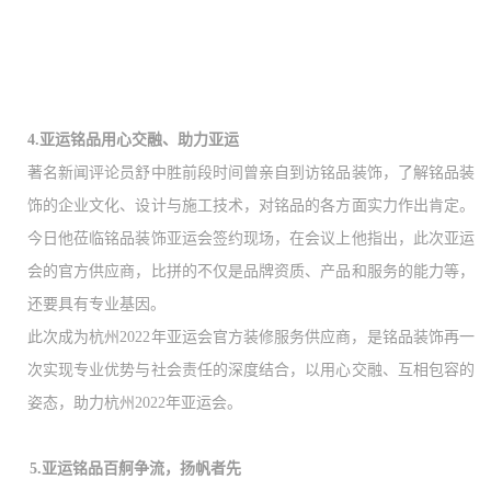
4.亚运铭品
用心交融、助力亚运
著名新闻评论员舒中胜前段时间曾亲自到访铭品装饰，了解铭品装
饰的企业文化、设计与施工技术，对铭品的各方面实力作出肯定。
今日他莅临铭品装饰亚运会签约现场，在会议上他指出，此次亚运
会的官方供应商，比拼的不仅是品牌资质、产品和服务的能力等，
还要具有专业基因。
此次成为杭州
2022年亚运会官方装修服务供应商，是铭品装饰再一
次实现专业优势与社会责任的深度结合，以用心交融、互相包容的
姿态，
助力杭州
2022年亚运会。
5.亚运铭品
百舸争流，扬帆者先